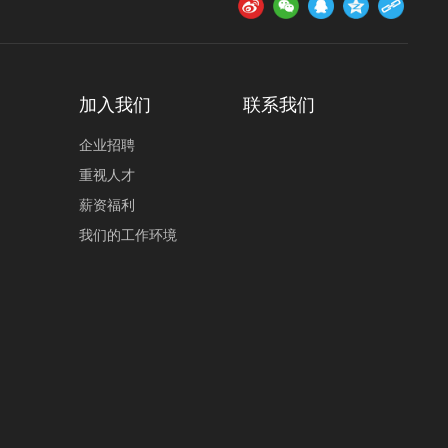
加入我们
联系我们
企业招聘
重视人才
薪资福利
我们的工作环境