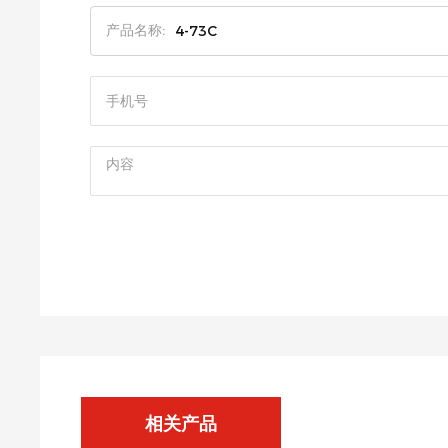
产品名称:
4-73C
相关产品