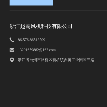
浙江起霸风机科技有限公司
86-576-86513709
13291659882@163.com
浙江省台州市路桥区新桥镇吉奥工业园区三路