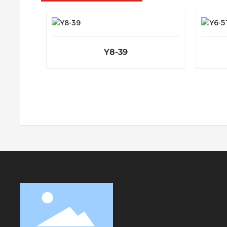
Y8-39