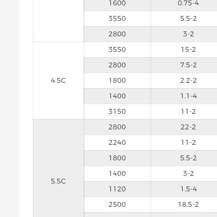
1600
0.75-4
3550
5.5-2
2800
3-2
3550
15-2
2800
7.5-2
4.5C
1800
2.2-2
1400
1.1-4
3150
11-2
2800
22-2
2240
11-2
1800
5.5-2
1400
3-2
5.5C
1120
1.5-4
2500
18.5-2