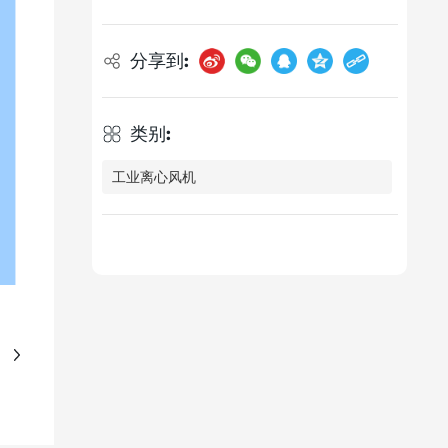
分享到:
类别:
工业离心风机
+