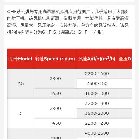
GHF系列烘烤专用高温轴流风机应用范围广，几乎适用于大部分
的烘干机。该风机结构新颖、造型美观、性能优越，具有耐高温
高湿、风量大、风压稳定、安装方便、单方向吹风等特点。该风
机的结构型号分为GHF-G（圆简式）GHF-（方形）
3
型号Model
转速Speed (r.p.m)
风速A/(l/h)(m
/h)
全压Total
2200-1400
2900
2.5
2500-150
1450
1600-1000
3200-1800
2900
3
3500-2000
1450
2200-1200
4500-2500
2900